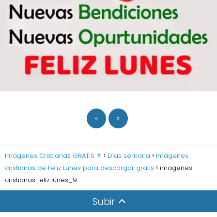
«
»
Imágenes Cristianas GRATIS ✝️
Días semana
Imágenes
cristianas de Feliz Lunes para descargar gratis
imagenes
cristianas feliz lunes_9
Subir