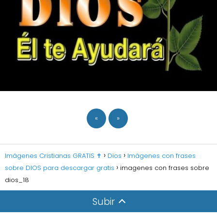
«
»
Imágenes Cristianas GRATIS ✝️
Dios
Imágenes con frases
sobre DIOS para descargar gratis
imagenes con frases sobre
dios_18
Subir